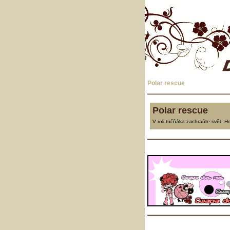
Polar rescue
Polar rescue
V roli tučňáka zachraňte svět. H