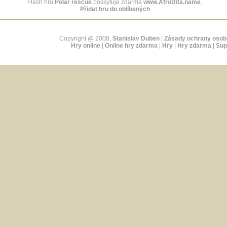
Flash hru
Polar rescue
poskytuje zdarma
www.AfroDita.name
.
Přidat hru do oblíbených
Copyright @ 2008,
Stanislav Duben
|
Zásady ochrany osob
Hry online
|
Online hry zdarma
|
Hry
|
Hry zdarma
|
Sup