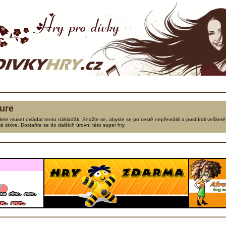
ure
te muset ovládat tento náklaďák. Snažte se, abyste se po cestě nepřevrátili a posbírali veškeré
ké skóre. Dostaňte se do dalších úrovní této super hry.