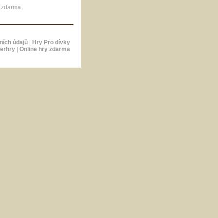
g zdarma.
ních údajů
|
Hry Pro dívky
erhry
|
Online hry zdarma