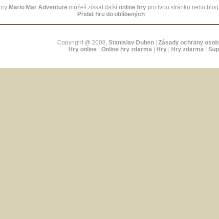
hry
Mario Mar Adventure
můžeš získat další
online hry
pro tvou stránku nebo blo
Přidat hru do oblíbených
Copyright @ 2008,
Stanislav Duben
|
Zásady ochrany osob
Hry online
|
Online hry zdarma
|
Hry
|
Hry zdarma
|
Sup