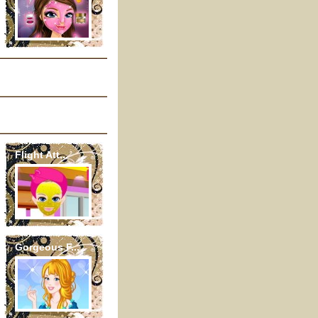
Flight Att...
Gorgeous F...