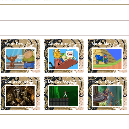
Saint Devi...
Adventure ...
Mario Mar ...
Dungeon de...
Ben 10 Gad...
Horror Pla...