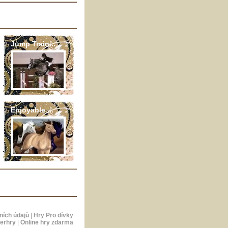
Jump Train...
Enjoyable ...
ních údajů
|
Hry Pro dívky
erhry
|
Online hry zdarma