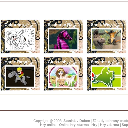
Colouring ...
Seahorse R...
Shrek Wisk...
Horse Ranc...
Girls fash...
Stay the d...
Copyright @ 2008,
Stanislav Duben
|
Zásady ochrany osob
Hry online
|
Online hry zdarma
|
Hry
|
Hry zdarma
|
Sup