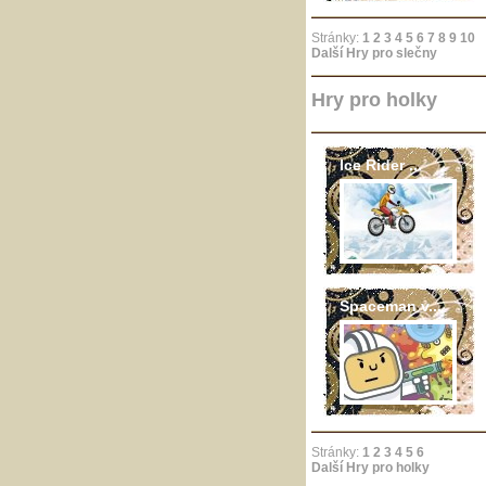
Stránky:
1
2
3
4
5
6
7
8
9
10
Další Hry pro slečny
Hry pro holky
Ice Rider ...
Spaceman v...
Stránky:
1
2
3
4
5
6
Další Hry pro holky