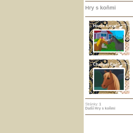
Hry s koňmi
Horse Love
Charger Es...
Stránky:
1
Další Hry s koňmi