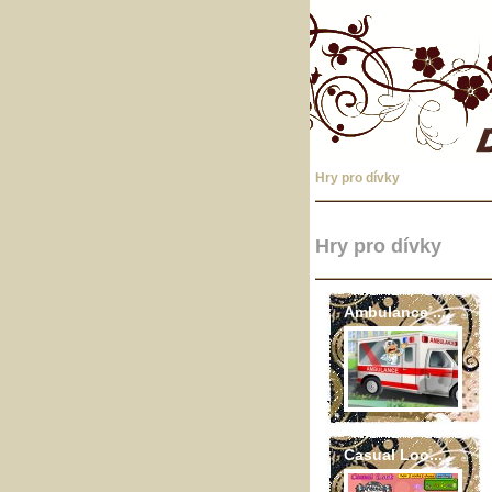
Hry pro dívky
Hry pro dívky
Ambulance ...
Casual Loo...