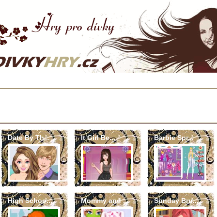
Date By Th...
It Girl Be...
Barbie Spr...
High Schoo...
Mommy and ...
Sunday Bru...