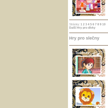
Stránky:
1
2
3
4
5
6
7
8
9
10
Další Hry pro dívky
Hry pro slečny
Sušenky: ...
Lion Care