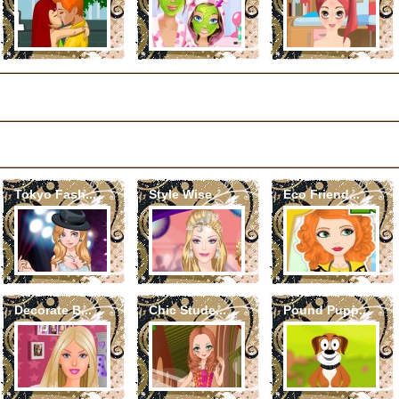
Tokyo Fash...
Style Wise
Eco Friend...
Decorate B...
Chic Stude...
Pound Pupp...