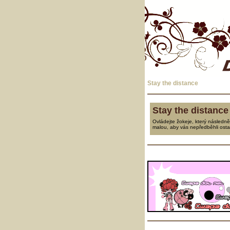
Stay the distance
Stay the distance
Ovládejte žokeje, který následn
malou, aby vás nepředběhli ostat