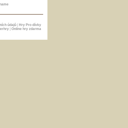
.name
ních údajů
|
Hry Pro dívky
erhry
|
Online hry zdarma