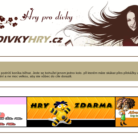
ě podnítí koníka běhat. Jede se bohužel jenom jedno kolo. při kterém máte skákat přes překážky 
ní a ne moc velkou, aby ste vůbec do cíle dorazili.