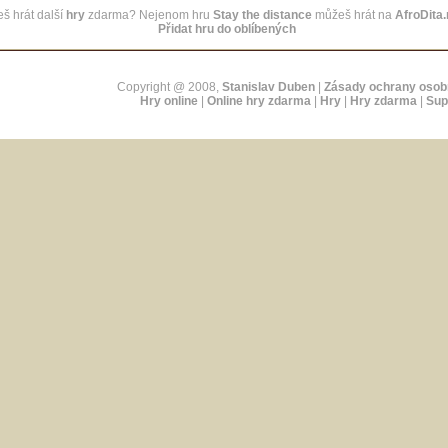
š hrát další
hry
zdarma? Nejenom hru
Stay the distance
můžeš hrát na
AfroDita
Přidat hru do oblíbených
Copyright @ 2008,
Stanislav Duben
|
Zásady ochrany osob
Hry online
|
Online hry zdarma
|
Hry
|
Hry zdarma
|
Sup