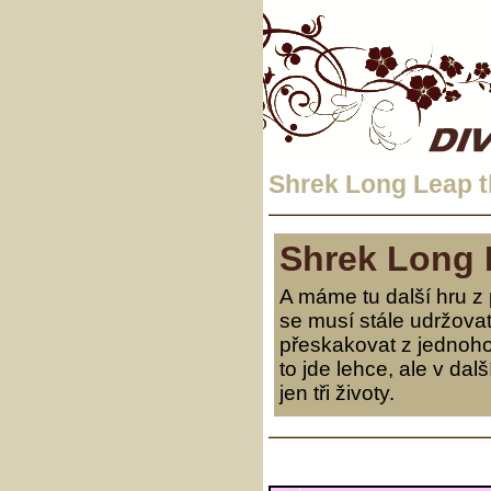
Shrek Long Leap t
Shrek Long 
A máme tu další hru z
se musí stále udržova
přeskakovat z jednoho
to jde lehce, ale v da
jen tři životy.