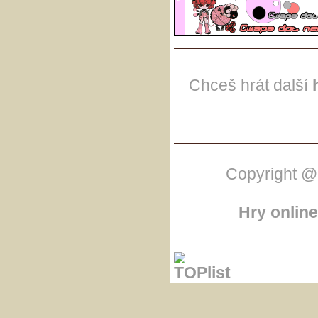
Chceš hrát další
Copyright @
Hry online