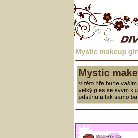
Mystic makeup gir
Mystic make
V této hře bude vaším 
velký ples se svým kluk
odstínu a tak samo barv