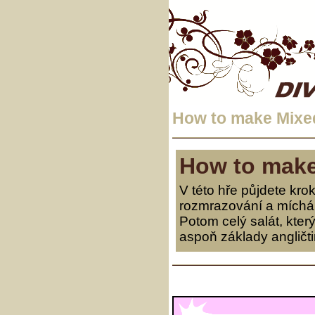
How to make Mixed
How to make
V této hře půjdete kro
rozmrazování a míchání
Potom celý salát, kter
aspoň základy angličti