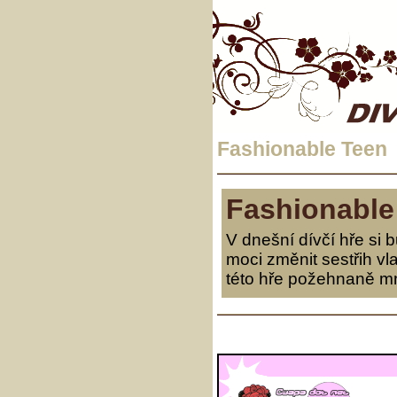
Fashionable Teen
Fashionable
V dnešní dívčí hře si
moci změnit sestřih vla
této hře požehnaně mno