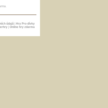
arma.
ních údajů
|
Hry Pro dívky
erhry
|
Online hry zdarma