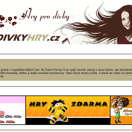
jedné z nejoblíbenějších her. Ve Farm Frenzy 3 se opět musíte starat o svou farmu, ale tentokrá
ižní Amerika, Afrika a další exotické kontinenty. Také různé druhy zvířat, o které se máte na far
sti.