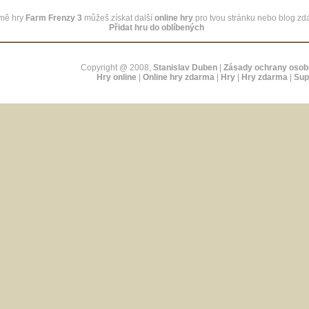
mě hry
Farm Frenzy 3
můžeš získat další
online hry
pro tvou stránku nebo blog zd
Přidat hru do oblíbených
Copyright @ 2008,
Stanislav Duben
|
Zásady ochrany osob
Hry online
|
Online hry zdarma
|
Hry
|
Hry zdarma
|
Sup