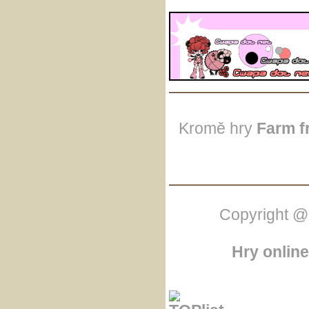
Kromě hry
Farm f
Copyright @
Hry online