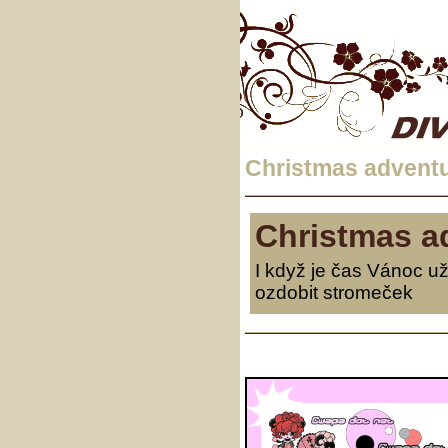
Christmas advent
Christmas a
I když je čas Vánoc už
ozdobit stromeček