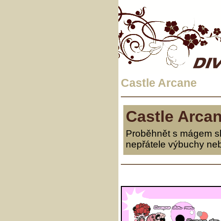
Castle Arcane
Castle Arca
Proběhnět s mágem sk
nepřátele výbuchy neb