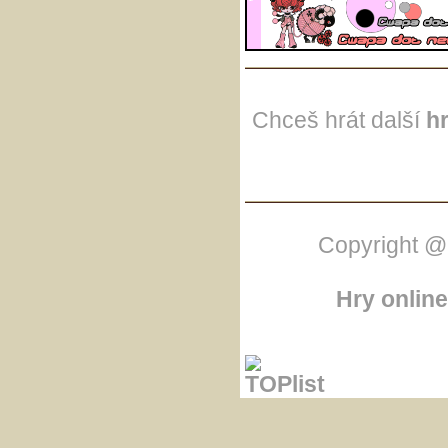
Chceš hrát další
h
Copyright @
Hry online