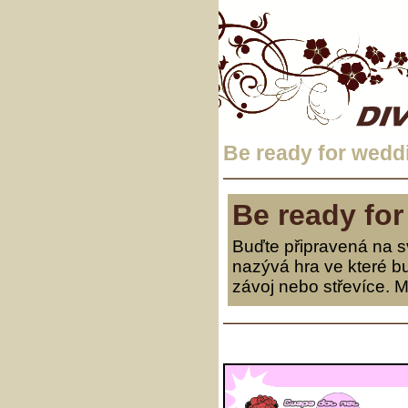
Be ready for wedd
Be ready fo
Buďte připravená na s
nazývá hra ve které b
závoj nebo střevíce. Mů